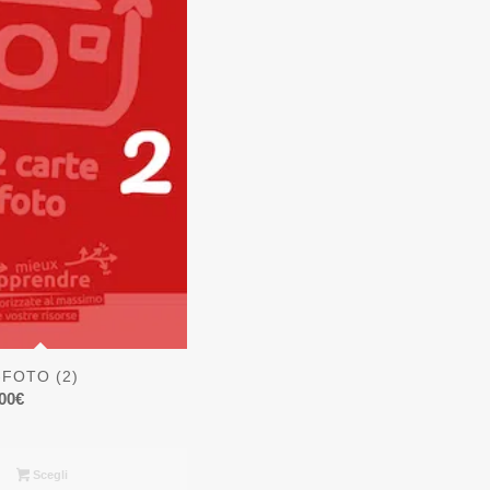
-FOTO (2)
Fascia
00
€
di
prezzo:
da
Scegli