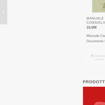
52 CARTE CONSIGLIO
“Motivare un Team”
MANUALE 
CONSIGLI
15,00
€
Manuale Car
Documento 
Aggiungi
carrello
PRODOTT