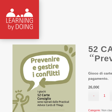
52 C
“
Prev
Gioco di cart
pagamento.
26,00
€
Categorie:
Non cla