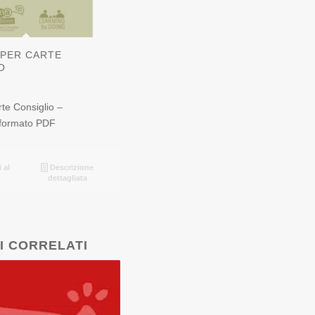
PER CARTE
O
te Consiglio –
formato PDF
 al
Descrizione
dettagliata
I CORRELATI