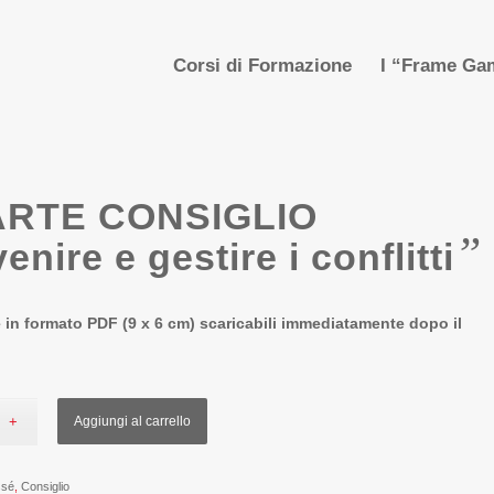
Corsi di Formazione
I “Frame Gam
ARTE CONSIGLIO
”
enire e gestire i conflitti
e in formato PDF (9 x 6 cm) scaricabili immediatamente dopo il
Aggiungi al carrello
ssé
,
Consiglio