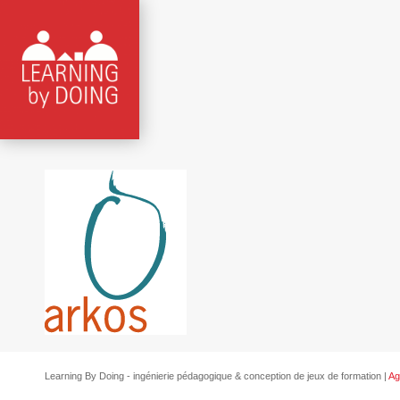
Learning By Doing - ingénierie pédagogique & conception de jeux de formation |
Ag