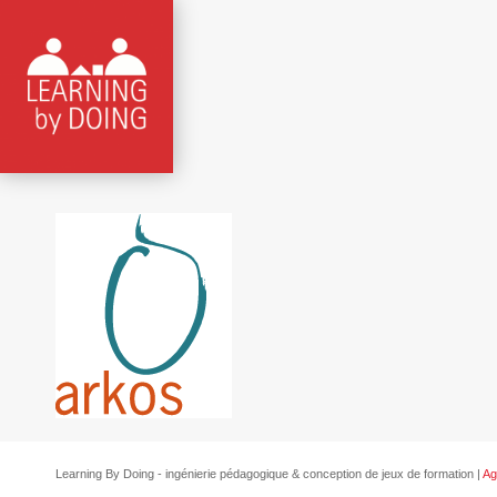
Learning By Doing - ingénierie pédagogique & conception de jeux de formation |
Ag