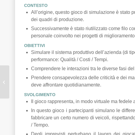
CONTESTO
All’origine, questo gioco di simulazione è stato p
dei quadri di produzione.
Successivamente è stato riutilizzato come filo con
personale coinvolto nei progetti di miglioramento
OBIETTIVI
Simulare il sistema produttivo dell’azienda (di tip
performance: Qualità / Costi / Tempi.
Comprendere le interazioni tra le diverse fasi de
Migliorare l’efficienza
Prendere consapevolezza delle criticità e dei m
dei servizi
deve affrontare quotidianamente.
amministrativi
SVOLGIMENTO
Il gioco rappresenta, in modo virtuale ma fedele al
In questo gioco i partecipanti simulano le differe
fabbricare un certo numero di veicoli, rispettando
/ Tempo.
Degli imprevisti perturbano il lavoro dei giocat