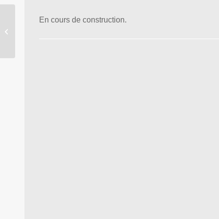
En cours de construction.
La Ludopédagogie pour
vos Visio-Formations