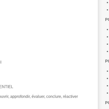
P
P
l
ENTIEL
vrir, approfondir, évaluer, conclure, réactiver
P