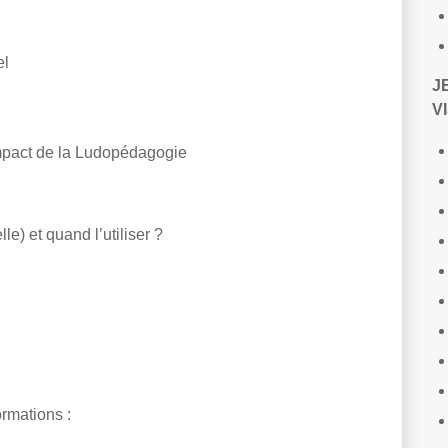
el
J
VI
impact de la Ludopédagogie
le) et quand l’utiliser ?
rmations :