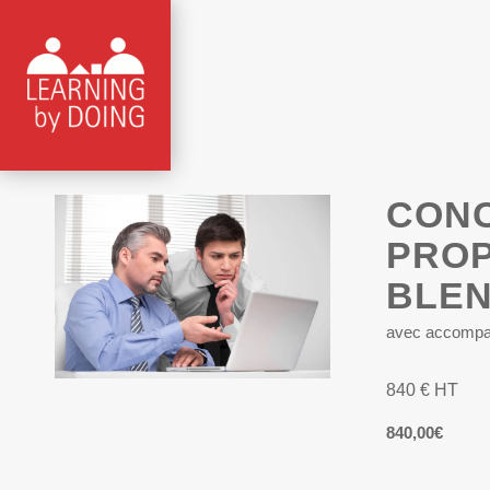
CONC
PROP
BLE
avec accompa
840 € HT
840,00
€