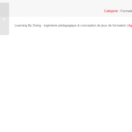
Catégorie :
Format
52 CARTE-
ILLUSTRAZIONI
Learning By Doing - ingénierie pédagogique & conception de jeux de formation |
Ag