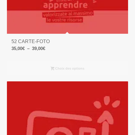
52 CARTE-FOTO
Plage
35,00
€
–
39,00
€
de
prix :
Choix des options
35,00€
à
39,00€