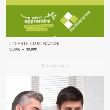
52 CARTE-ILLUSTRAZIONI
Plage
35,00
€
–
39,00
€
de
prix :
Choix des options
35,00€
à
39,00€