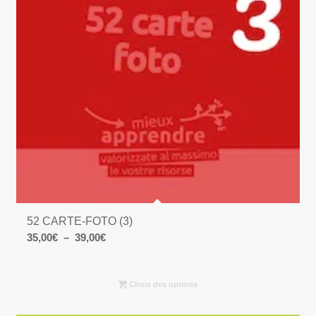
52 CARTE-FOTO (3)
Plage
35,00
€
–
39,00
€
de
prix :
Choix des options
35,00€
à