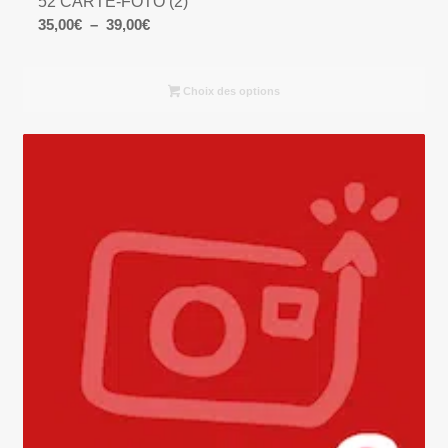
52 CARTE-FOTO (2)
Plage
35,00
€
–
39,00
€
de
prix :
Choix des options
35,00€
à
39,00€