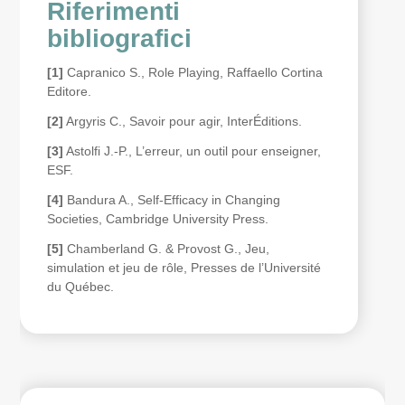
Riferimenti
bibliografici
[1]
Capranico S.,
Role Playing
, Raffaello Cortina
Editore.
[2]
Argyris C.,
Savoir pour agir
, InterÉditions.
[3]
Astolfi J.-P.,
L’erreur, un outil pour enseigner
,
ESF.
[4]
Bandura A.,
Self-Efficacy in Changing
Societies
, Cambridge University Press.
[5]
Chamberland G. & Provost G.,
Jeu,
simulation et jeu de rôle
, Presses de l’Université
du Québec.