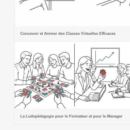
Concevoir et Animer des Classes Virtuelles Efficaces
La Ludopédagogie pour le Formateur et pour le Manager