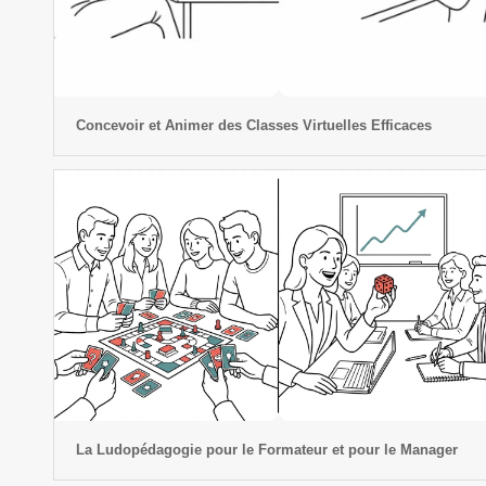
Concevoir et Animer des Classes Virtuelles Efficaces
La Ludopédagogie pour le Formateur et pour le Manager