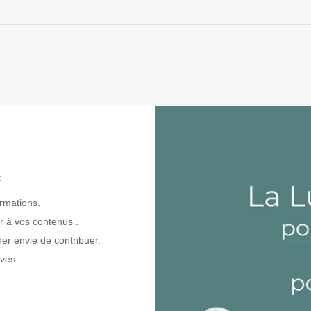
:
ormations.
r à vos contenus .
nner envie de contribuer.
ives.