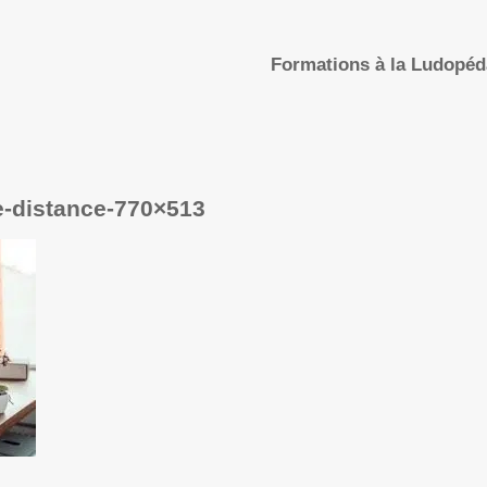
Formations à la Ludopé
e-distance-770×513